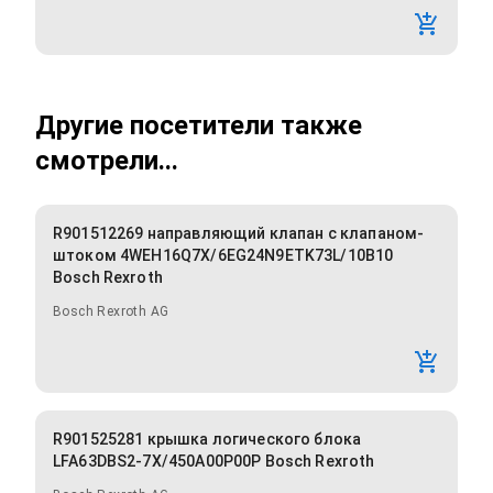
Другие посетители также
смотрели...
R901512269 направляющий клапан с клапаном-
штоком 4WEH16Q7X/6EG24N9ETK73L/10B10
Bosch Rexroth
Bosch Rexroth AG
R901525281 крышка логического блока
LFA63DBS2-7X/450A00P00P Bosch Rexroth