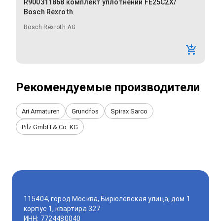
R900311868 комплект уплотнений FE25C2X/
Bosch Rexroth
Bosch Rexroth AG
Рекомендуемые производители
Ari Armaturen
Grundfos
Spirax Sarco
Pilz GmbH & Co. KG
115404, город Москва, Бирюлёвская улица, дом 1
корпус 1, квартира 327
ИНН: 7724480040