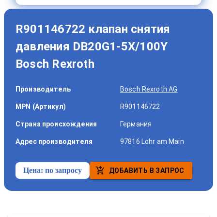
R901146722 клапан снятия
давления DB20G1-5X/100Y
Bosch Rexroth
Производитель
Bosch Rexroth AG
MPN (Артикул)
R901146722
Страна происхождения
Германия
Адрес производителя
97816 Lohr am Main
Цена:
по запросу
ДОБАВИТЬ В ЗАПРОС