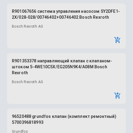
R901067656 система управления насосом SY2DFE1-
2X/028-028/00746402+00746402 Bosch Rexroth
Bosch Rexroth AG
R901353378 направляющий клапан с клапаном-
штоком 5-4WE10C5X/EG205N9K4/A08M Bosch
Rexroth
Bosch Rexroth AG
96520488 grundfos клапан (комплект ремонтный)
5700396818993
Grundfos