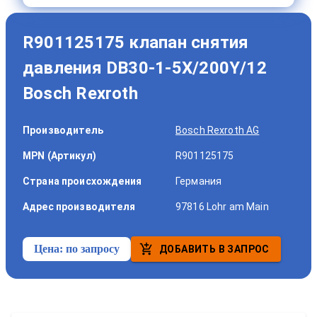
R901125175 клапан снятия
давления DB30-1-5X/200Y/12
Bosch Rexroth
Производитель
Bosch Rexroth AG
MPN (Артикул)
R901125175
Страна происхождения
Германия
Адрес производителя
97816 Lohr am Main
Цена:
по запросу
ДОБАВИТЬ В ЗАПРОС