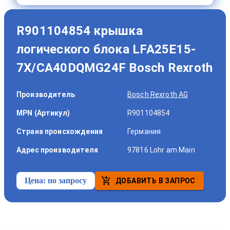
R901104854 крышка
логического блока LFA25E15-
7X/CA40DQMG24F Bosch Rexroth
Производитель
Bosch Rexroth AG
MPN (Артикул)
R901104854
Страна происхождения
Германия
Адрес производителя
97816 Lohr am Main
Цена:
по запросу
ДОБАВИТЬ В ЗАПРОС