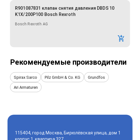
R901087831 клапан снятия давления DBDS 10
K1X/200P100 Bosch Rexroth
Bosch Rexroth AG
Рекомендуемые производители
Spirax Sarco
Pilz GmbH & Co. KG
Grundfos
Ari Armaturen
115404, город Москва, Бирюлёвская улица, дом 1
корпус 1, квартира 327