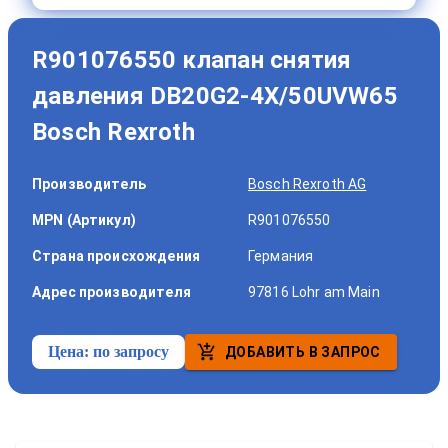
R901076550 клапан снятия
давления DB20G2-4X/50UVW65
Bosch Rexroth
Производитель
Bosch Rexroth AG
MPN (Артикул)
R901076550
Страна происхождения
Германия
Адрес производителя
97816 Lohr am Main
Цена:
по запросу
ДОБАВИТЬ В ЗАПРОС