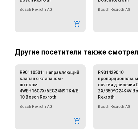
Bosch Rexroth
Bosch Rexroth
Bosch Rexroth AG
Bosch Rexroth AG
Другие посетители также смотрели
R901105011 направляющий
R901429010
клапан с клапаном-
пропорциональны
штоком
снятия давления 
4WEH16C7X/6EG24N9TK4/B
2X/350YG24K4V B
10 Bosch Rexroth
Rexroth
Bosch Rexroth AG
Bosch Rexroth AG