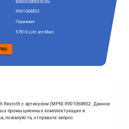
Bosch Rexroth AG
R901068852
Германия
97816 Lohr am Main
РОС
h Rexroth
 с артикулом (MPN) 
R901068852
. Данное 
ных промышленных комплектующих и 
, пожалуйста, отправьте запрос.