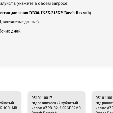
луйста, укажите в своем запросе:
нятия давления DB30-1N5X/315XY Bosch Rexroth
)
, контактные данные)
бочих дней.
0510110017
05101100
убчатый
гидравлический зубчатый
гидравли
.0RHO01MB
насос AZPB-32-2.0RCP02MB
насос AZ