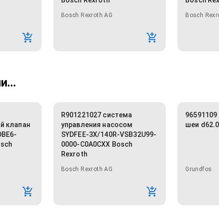
Bosch Rexroth
Bosch Re
Bosch Rexroth AG
Bosch Rexr
...
R901221027 система
96591109
й клапан
управления насосом
шеи d62.
DBE6-
SYDFEE-3X/140R-VSB32U99-
osch
0000-C0A0CXX Bosch
Rexroth
Bosch Rexroth AG
Grundfos