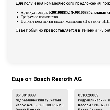
Для получения коммерческого предложения, пожа
Артикул товара:
R901068852
(
R901068852 клапан с
Требуемое количество
Полные реквизиты вашей компании (Название, ИНН
Ответ обычно предоставляется в течении 1-3 ра
Еще от
Bosch Rexroth AG
0510010008
0510020003
гидравлический зубчатый
гидравлический з
насос AZPB-32-1.0RCP02MB
насос AZPB-32-1