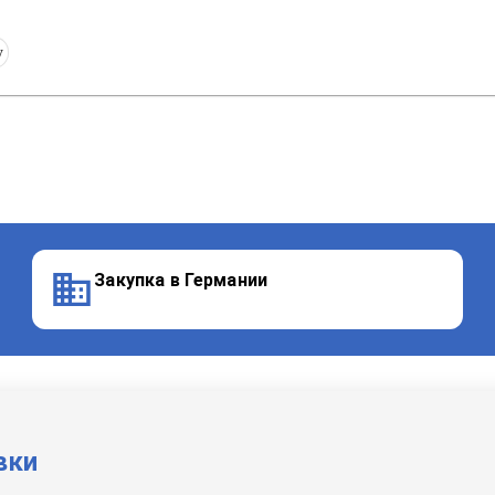
y
Закупка в Германии
вки