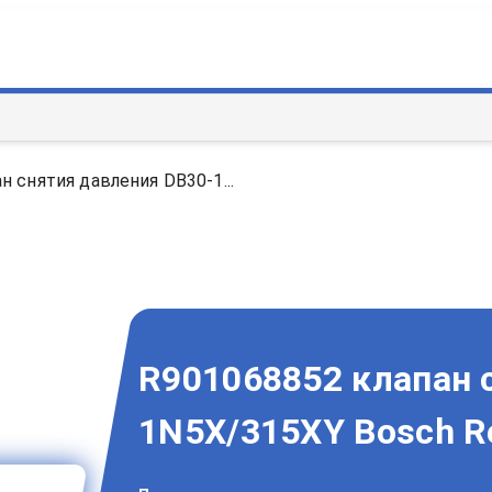
н снятия давления DB30-1...
R901068852 клапан 
1N5X/315XY Bosch R