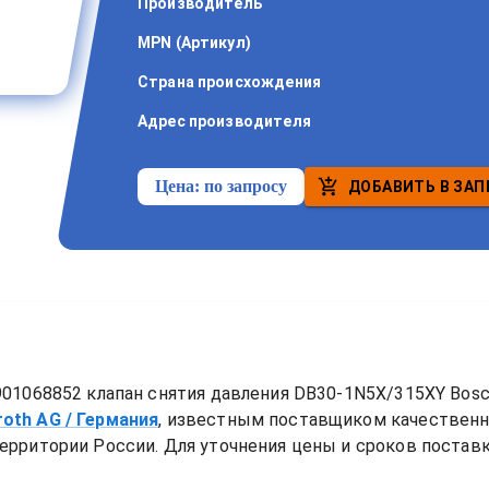
Производитель
MPN (Артикул)
Страна происхождения
Адрес производителя
Цена:
по запросу
ДОБАВИТЬ В ЗАП
01068852 клапан снятия давления DB30-1N5X/315XY Bosc
roth AG
/ Германия
, известным поставщиком качествен
ерритории России. Для уточнения цены и сроков поставки