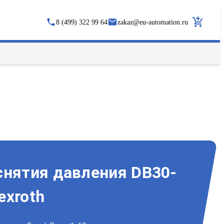
8 (499) 322 99 64
zakaz
@
eu-automation.ru
снятия давления DB30-
exroth