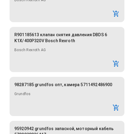
Bosch Rexroth AG
R901185613 клапан снятия давления DBDS 6
K1X/400P320V Bosch Rexroth
Bosch Rexroth AG
98287185 grundfos опт, камера 5711492486900
Grundfos
95920942 grundfos запасной, моторный кабель