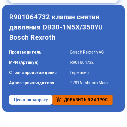
R901064732 клапан снятия
давления DB30-1N5X/350YU
Bosch Rexroth
Производитель
Bosch Rexroth AG
MPN (Артикул)
R901064732
Страна происхождения
Германия
Адрес производителя
97816 Lohr am Main
Цена:
по запросу
ДОБАВИТЬ В ЗАПРОС