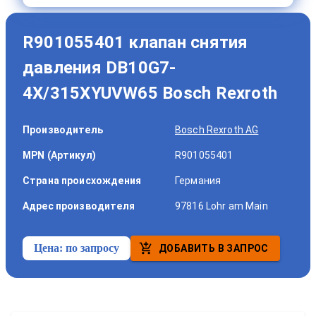
R901055401 клапан снятия
давления DB10G7-
4X/315XYUVW65 Bosch Rexroth
Производитель
Bosch Rexroth AG
MPN (Артикул)
R901055401
Страна происхождения
Германия
Адрес производителя
97816 Lohr am Main
Цена:
по запросу
ДОБАВИТЬ В ЗАПРОС