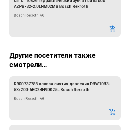
0510110326 гидравлический зубчатый насос
AZPB-32-2.0LNM02MB Bosch Rexroth
Bosch Rexroth AG
Другие посетители также
смотрели...
R900737788 клапан снятия давления DBW10B3-
5X/200-6EG24N9DK25L Bosch Rexroth
Bosch Rexroth AG