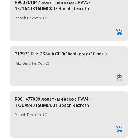
R900761047 лопатный насос PVV5-
1X/154RB15DMCK07 Bosch Rexroth
Bosch Rexroth AG
312921 Pilz PSSu A CE "A" light-grey (10 pcs.)
Pilz GmbH & Co. KG
R901477039 лопатный насос PVV4-
1X/098RJ15UMCK01 Bosch Rexroth
Bosch Rexroth AG