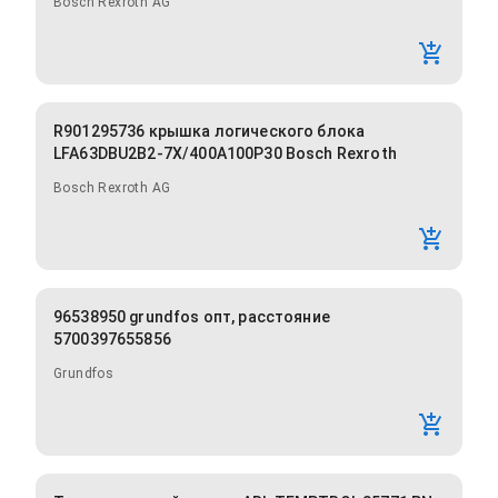
Bosch Rexroth AG
R901295736 крышка логического блока
LFA63DBU2B2-7X/400A100P30 Bosch Rexroth
Bosch Rexroth AG
96538950 grundfos опт, расстояние
5700397655856
Grundfos