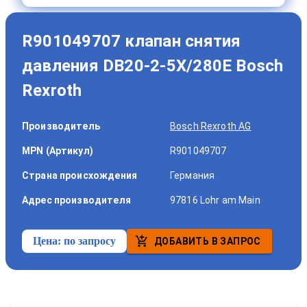
R901049707 клапан снятия
давления DB20-2-5X/280E Bosch
Rexroth
Производитель
Bosch Rexroth AG
MPN (Артикул)
R901049707
Страна происхождения
Германия
Адрес производителя
97816 Lohr am Main
Цена:
по запросу
ДОБАВИТЬ В ЗАПРОС