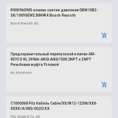
R900960905 клапан снятия давления DBW10B2-
5X/100Y6EW230N9K4 Bosch Rexroth
Bosch Rexroth AG
Предохранительный перепускной клапан ARI-
REYCO RL 39966-ANSI ANSI1500 2NPT x 2NPT
Резьбовая муфта Угловой
Ari Armaturen
C1000068 Pilz Кабель Cable/XX/M12-12SM/XXX-
XXXX/A/005/0Q25/XX
Pilz GmbH & Co. KG