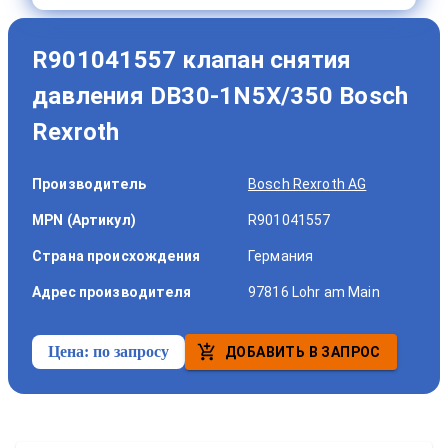
R901041557 клапан снятия
давления DB30-1N5X/350 Bosch
Rexroth
Производитель
Bosch Rexroth AG
MPN (Артикул)
R901041557
Страна происхождения
Германия
Адрес производителя
97816 Lohr am Main
Цена:
по запросу
ДОБАВИТЬ В ЗАПРОС