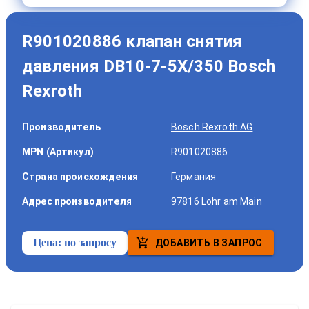
R901020886 клапан снятия
давления DB10-7-5X/350 Bosch
Rexroth
Производитель
Bosch Rexroth AG
MPN (Артикул)
R901020886
Страна происхождения
Германия
Адрес производителя
97816 Lohr am Main
Цена:
по запросу
ДОБАВИТЬ В ЗАПРОС