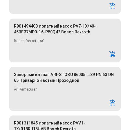
R901494408 лопатный насос PV7-1X/40-
45RE37MD0-16-P50Q42 Bosch Rexroth
Bosch Rexroth AG
Запорный клапан ARI-STOBU 86005....89 PN 63 DN
65 Приварной встык Проходной
Ari Armaturen
R901311845 лопатный насос PVV1-
1X/018RJ15UVB Bosch Rexroth