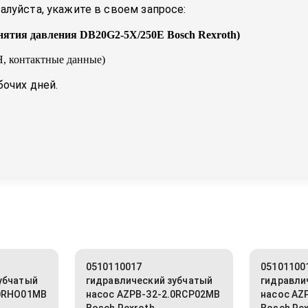
луйста, укажите в своем запросе:
нятия давления DB20G2-5X/250E Bosch Rexroth
)
, контактные данные)
бочих дней.
0510110017
05101100
убчатый
гидравлический зубчатый
гидравли
.0RHO01MB
насос AZPB-32-2.0RCP02MB
насос AZ