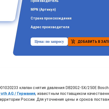
Производитель
MPN (Артикул)
Страна происхождения
Адрес производителя
Цена:
по запросу
ДОБАВИТЬ В ЗАП
01020233 клапан снятия давления DB20G2-5X/250E Bosch 
roth AG
/ Германия
, известным поставщиком качествен
ерритории России. Для уточнения цены и сроков поставки