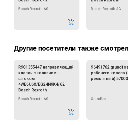
Bosch Rexroth
Bosch Rexroth
Bosch Rexroth AG
Bosch Rexroth AG
Другие посетители также смотрели
R901355447 направляющий
96491762 grundfo
клапан с клапаном-
рабочего колеса 
штоком
ремонтный) 5700
4WE6U6X/EG24N9K4/62
Bosch Rexroth
Bosch Rexroth AG
Grundfos