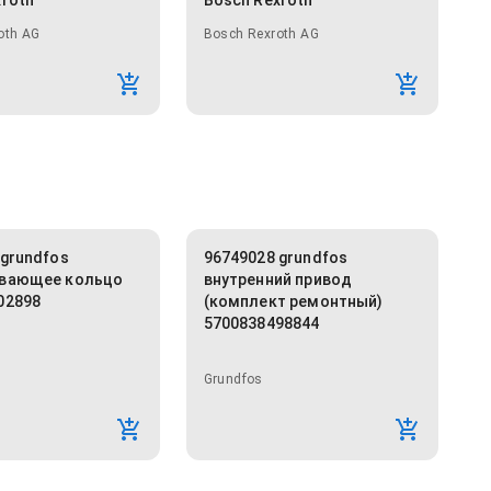
xroth
Bosch Rexroth
oth AG
Bosch Rexroth AG
 grundfos
96749028 grundfos
ывающее кольцо
внутренний привод
02898
(комплект ремонтный)
5700838498844
Grundfos