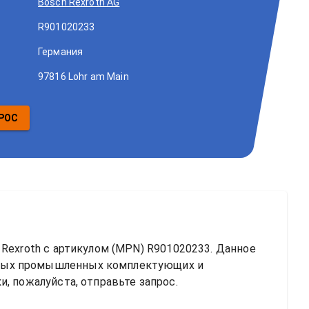
Bosch Rexroth AG
R901020233
Германия
97816 Lohr am Main
РОС
Rexroth
 с артикулом (MPN) 
R901020233
. Данное 
ных промышленных комплектующих и 
, пожалуйста, отправьте запрос.