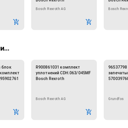
Bosch Rexroth
Bosch Re
Bosch Rexroth AG
Bosch Rexr
...
s блок
R900861031 комплект
96537798
(комплект
уплотнений CDH.063/045MF
запечат
395902761
Bosch Rexroth
57003976
Bosch Rexroth AG
Grundfos