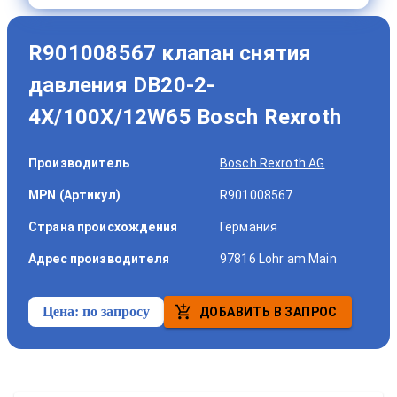
R901008567 клапан снятия
давления DB20-2-
4X/100X/12W65 Bosch Rexroth
Производитель
Bosch Rexroth AG
MPN (Артикул)
R901008567
Страна происхождения
Германия
Адрес производителя
97816 Lohr am Main
Цена:
по запросу
ДОБАВИТЬ В ЗАПРОС