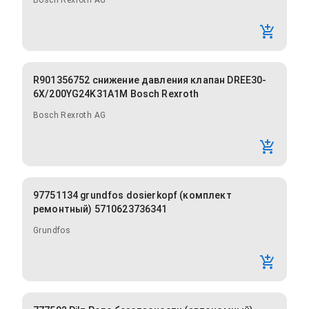
Bosch Rexroth AG
R901356752 снижение давления клапан DREE30-
6X/200YG24K31A1M Bosch Rexroth
Bosch Rexroth AG
97751134 grundfos dosierkopf (комплект
ремонтный) 5710623736341
Grundfos