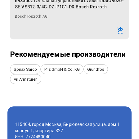
R933002124 клапан управления L7535146AIOB020-
SE.VS312-3/4G-DZ-P1C1-D& Bosch Rexroth
Bosch Rexroth AG
Рекомендуемые производители
Spirax Sarco
Pilz GmbH & Co. KG
Grundfos
Ari Armaturen
115404, город Москва, Бирюлёвская улица, дом 1
корпус 1, квартира 327
ИНН: 7724480040