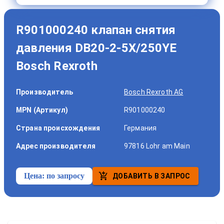
R901000240 клапан снятия
давления DB20-2-5X/250YE
Bosch Rexroth
Производитель
Bosch Rexroth AG
MPN (Артикул)
R901000240
Страна происхождения
Германия
Адрес производителя
97816 Lohr am Main
Цена:
по запросу
ДОБАВИТЬ В ЗАПРОС