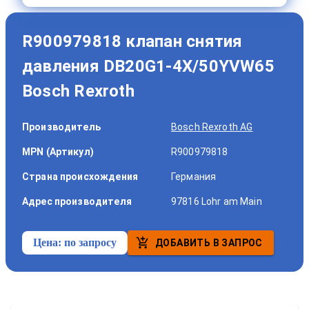
R900979818 клапан снятия
давления DB20G1-4X/50YVW65
Bosch Rexroth
Производитель
Bosch Rexroth AG
MPN (Артикул)
R900979818
Страна происхождения
Германия
Адрес производителя
97816 Lohr am Main
Цена:
по запросу
ДОБАВИТЬ В ЗАПРОС