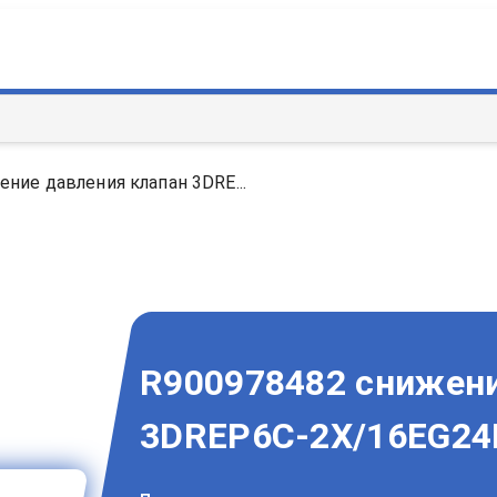
ние давления клапан 3DRE...
R900978482 снижени
3DREP6C-2X/16EG24K