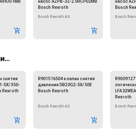
.0RHO01MB
насос AZPB-32-2.0RCP02MB
насос AZ
Bosch Rexroth
Bosch Re
Bosch Rexroth AG
Bosch Rexr
...
н снятия
R901516504 клапан снятия
R9009127
1-5X/350-
давления DB20G2-5X/50E
логическ
 Rexroth
Bosch Rexroth
LFA32WEA
Rexroth
Bosch Rexroth AG
Bosch Rexr