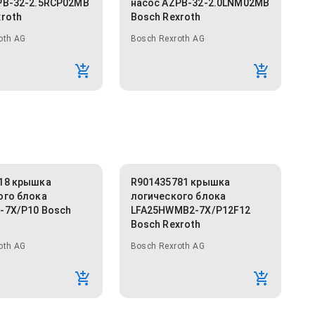
PB-32-2.5RCP02MB
насос AZPB-32-2.0LNM02MB
xroth
Bosch Rexroth
oth AG
Bosch Rexroth AG
18 крышка
R901435781 крышка
ого блока
логического блока
-7X/P10 Bosch
LFA25HWMB2-7X/P12F12
Bosch Rexroth
oth AG
Bosch Rexroth AG