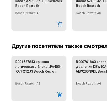
насос AZPB-32-1.0RCP02MB
насос AZPB-32-1
Bosch Rexroth
Bosch Rexroth
Bosch Rexroth AG
Bosch Rexroth AG
Другие посетители также смотрели
R901527843 крышка
R900761863 клапа
логического блока LFA40D-
давления DBW10A
7X/FX12J3 Bosch Rexroth
6EW200N9DL Bosch
Bosch Rexroth AG
Bosch Rexroth AG