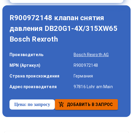
R900972148 клапан снятия
давления DB20G1-4X/315XW65
Bosch Rexroth
Производитель
Bosch Rexroth AG
MPN (Артикул)
R900972148
Страна происхождения
Германия
Адрес производителя
97816 Lohr am Main
Цена:
по запросу
ДОБАВИТЬ В ЗАПРОС