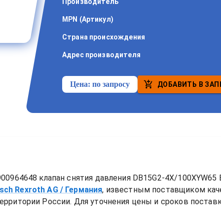
Производитель
MPN (Артикул)
Страна происхождения
Адрес производителя
Цена:
по запросу
ДОБАВИТЬ В ЗАП
00964648 клапан снятия давления DB15G2-4X/100XYW65 B
sch Rexroth AG
/ Германия
, известным поставщиком ка
ерритории России. Для уточнения цены и сроков поставки