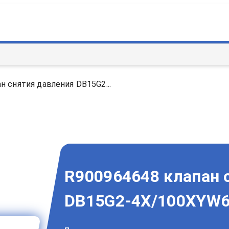
н снятия давления DB15G2...
R900964648 клапан 
DB15G2-4X/100XYW65