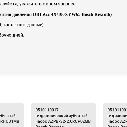
луйста, укажите в своем запросе:
снятия давления DB15G2-4X/100XYW65 Bosch Rexroth
)
, контактные данные)
бочих дней.
0510110017
05101100
убчатый
гидравлический зубчатый
гидравли
.0RHO01MB
насос AZPB-32-2.0RCP02MB
насос AZ