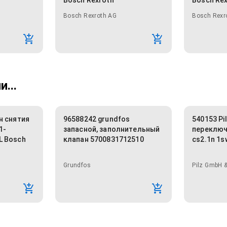
Bosch Rexroth
Bosch Re
Bosch Rexroth AG
Bosch Rexr
...
н снятия
96588242 grundfos
540153 Pi
1-
запасной, заполнительный
переключ
L Bosch
клапан 5700831712510
cs2.1n 1s
Grundfos
Pilz GmbH &