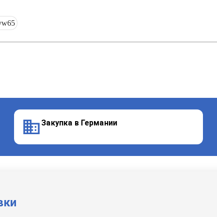
yw65
Закупка в Германии
вки