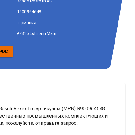
Bosch Rexroth AG
R900964648
Германия
97816 Lohr am Main
РОС
osch Rexroth
 с артикулом (MPN) 
R900964648
. 
чественных промышленных комплектующих и 
, пожалуйста, отправьте запрос.