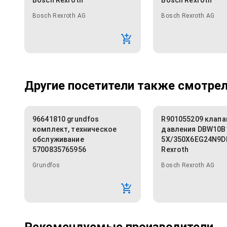
Bosch Rexroth
Bosch Rexroth
Bosch Rexroth AG
Bosch Rexroth AG
Другие посетители также смотрели
96641810 grundfos
R901055209 клапа
комплект, техническое
давления DBW10B
обслуживание
5X/350X6EG24N9D
5700835765956
Rexroth
Grundfos
Bosch Rexroth AG