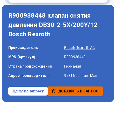
R900938448 клапан снятия
давления DB30-2-5X/200Y/12
Bosch Rexroth
Производитель
Bosch Rexroth AG
MPN (Артикул)
R900938448
Страна происхождения
Германия
Адрес производителя
97816 Lohr am Main
Цена:
по запросу
ДОБАВИТЬ В ЗАПРОС