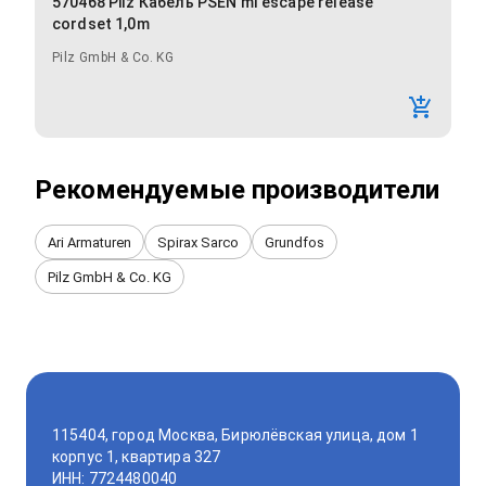
570468 Pilz Кабель PSEN ml escape release
cordset 1,0m
Pilz GmbH & Co. KG
Рекомендуемые производители
Ari Armaturen
Spirax Sarco
Grundfos
Pilz GmbH & Co. KG
115404, город Москва, Бирюлёвская улица, дом 1
корпус 1, квартира 327
ИНН: 7724480040