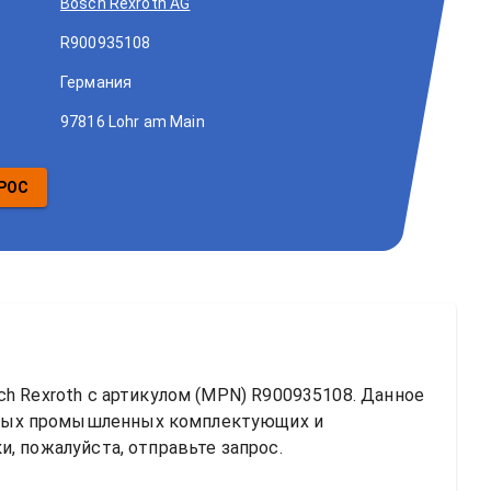
Bosch Rexroth AG
R900935108
Германия
97816 Lohr am Main
РОС
h Rexroth
 с артикулом (MPN) 
R900935108
. Данное 
ных промышленных комплектующих и 
, пожалуйста, отправьте запрос.