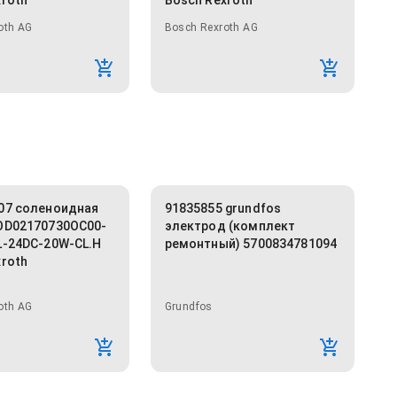
xroth
Bosch Rexroth
oth AG
Bosch Rexroth AG
07 соленоидная
91835855 grundfos
OD02170730OC00-
электрод (комплект
L-24DC-20W-CL.H
ремонтный) 5700834781094
xroth
oth AG
Grundfos