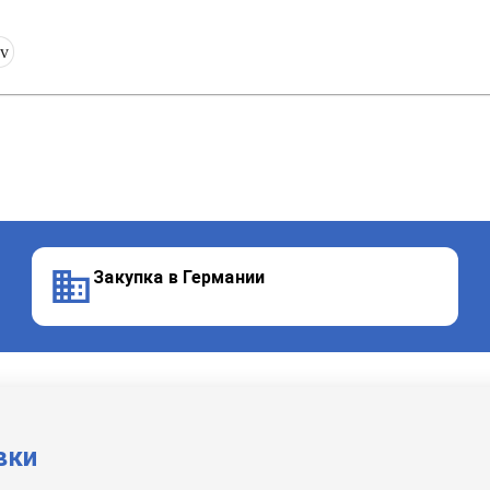
yv
Закупка в Германии
вки