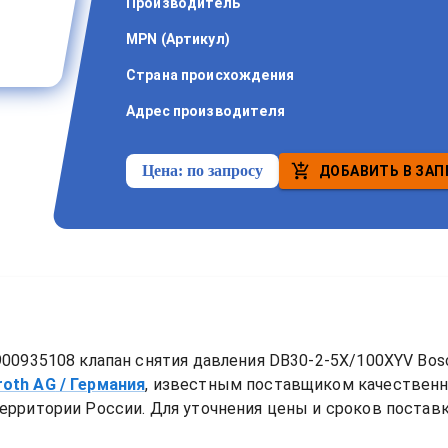
Производитель
MPN (Артикул)
Страна происхождения
Адрес производителя
Цена:
по запросу
ДОБАВИТЬ В ЗАП
00935108 клапан снятия давления DB30-2-5X/100XYV Bosc
roth AG
/ Германия
, известным поставщиком качествен
ерритории России. Для уточнения цены и сроков поставки