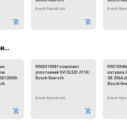
Bosch Rexroth
Bosch Re
Bosch Rexroth AG
Bosch Rexr
...
ма
R900310981 комплект
R9010946
сом
уплотнений SV/SL52F./P.1X/
катушка 
PSD12N00-
Bosch Rexroth
S8.356AJ
sch
Bosch Re
Bosch Rexroth AG
Bosch Rexr