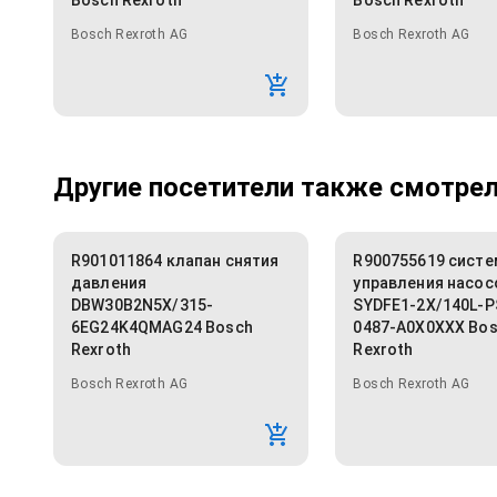
Bosch Rexroth
Bosch Rexroth
Bosch Rexroth AG
Bosch Rexroth AG
Другие посетители также смотрели
R901011864 клапан снятия
R900755619 систе
давления
управления насо
DBW30B2N5X/315-
SYDFE1-2X/140L-
6EG24K4QMAG24 Bosch
0487-A0X0XXX Bo
Rexroth
Rexroth
Bosch Rexroth AG
Bosch Rexroth AG