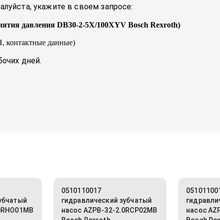
луйста, укажите в своем запросе:
нятия давления DB30-2-5X/100XYV Bosch Rexroth
)
, контактные данные)
бочих дней.
0510110017
05101100
убчатый
гидравлический зубчатый
гидравли
.0RHO01MB
насос AZPB-32-2.0RCP02MB
насос AZ