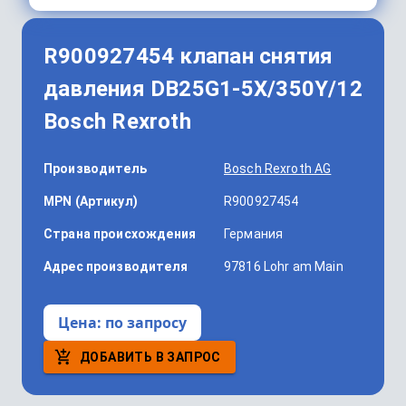
R900927454 клапан снятия
давления DB25G1-5X/350Y/12
Bosch Rexroth
Производитель
Bosch Rexroth AG
MPN (Артикул)
R900927454
Страна происхождения
Германия
Адрес производителя
97816 Lohr am Main
Цена:
по запросу
ДОБАВИТЬ В ЗАПРОС