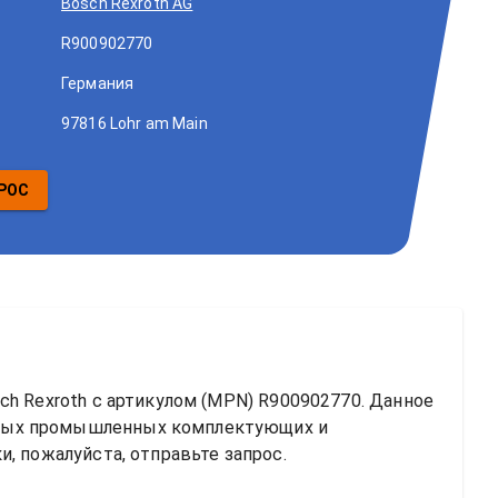
Bosch Rexroth AG
R900902770
Германия
97816 Lohr am Main
РОС
ch Rexroth
 с артикулом (MPN) 
R900902770
. Данное 
ных промышленных комплектующих и 
, пожалуйста, отправьте запрос.