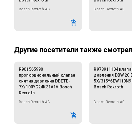
Bosch Rexroth
Bosch Rexroth
Bosch Rexroth AG
Bosch Rexroth AG
Другие посетители также смотрели
R901565990
R978911104 клапа
пропорциональный клапан
давления DBW 20 
снятия давления DBETE-
5X/315Y6EW110N9
7X/100YG24K31A1V Bosch
Bosch Rexroth
Rexroth
Bosch Rexroth AG
Bosch Rexroth AG