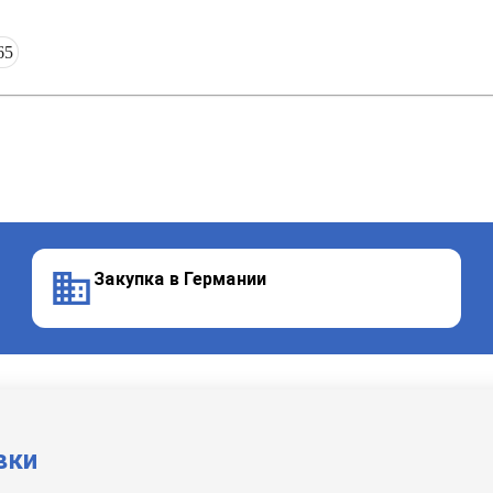
65
Закупка в Германии
вки