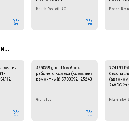
Bosch Rexroth
Bosch Re
Bosch Rexroth AG
Bosch Rexr
...
н снятия
425059 grundfos блок
774191 Pi
B1-
рабочего колеса (комплект
безопасн
K4/12
ремонтный) 5700392125248
(автоном
24VDC 2s
Grundfos
Pilz GmbH &