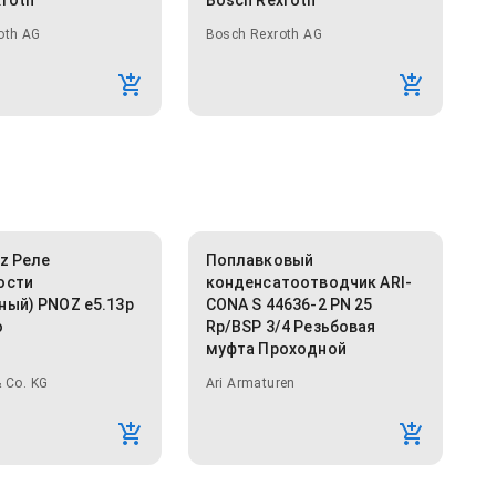
xroth
Bosch Rexroth
oth AG
Bosch Rexroth AG
lz Реле
Поплавковый
ости
конденсатоотводчик ARI-
ный) PNOZ e5.13p
CONA S 44636-2 PN 25
o
Rp/BSP 3/4 Резьбовая
муфта Проходной
 Co. KG
Ari Armaturen