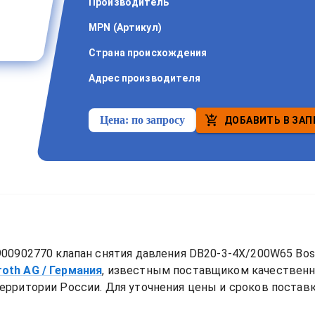
Производитель
MPN (Артикул)
Страна происхождения
Адрес производителя
Цена:
по запросу
ДОБАВИТЬ В ЗАП
00902770 клапан снятия давления DB20-3-4X/200W65 Bos
roth AG
/ Германия
, известным поставщиком качествен
ерритории России. Для уточнения цены и сроков поставки