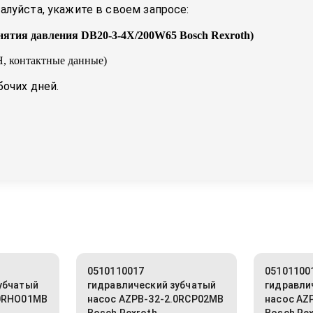
луйста, укажите в своем запросе:
нятия давления DB20-3-4X/200W65 Bosch Rexroth
)
, контактные данные)
бочих дней.
0510110017
05101100
убчатый
гидравлический зубчатый
гидравли
.0RHO01MB
насос AZPB-32-2.0RCP02MB
насос AZ