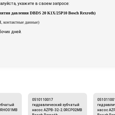
луйста, укажите в своем запросе:
нятия давления DBDS 20 K1X/25P10 Bosch Rexroth
)
, контактные данные)
бочих дней.
0510110017
05101100
убчатый
гидравлический зубчатый
гидравли
.0RHO01MB
насос AZPB-32-2.0RCP02MB
насос AZ