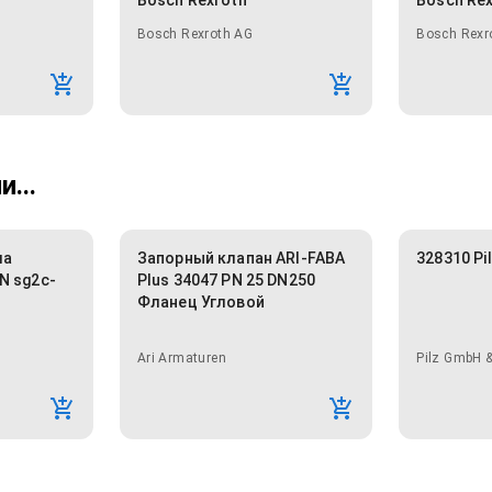
Bosch Rexroth
Bosch Re
Bosch Rexroth AG
Bosch Rexr
...
ма
Запорный клапан ARI-FABA
328310 Pi
N sg2c-
Plus 34047 PN 25 DN250
Фланец Угловой
Ari Armaturen
Pilz GmbH &