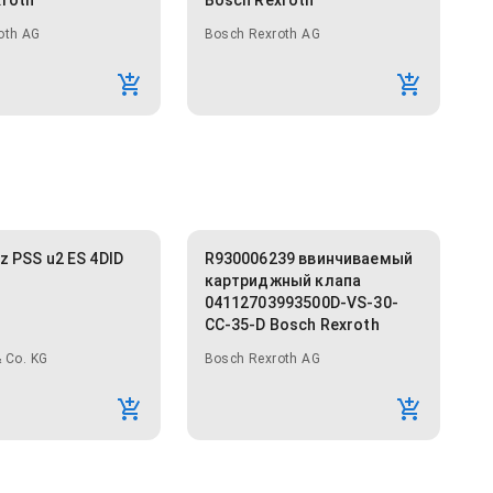
xroth
Bosch Rexroth
oth AG
Bosch Rexroth AG
lz PSS u2 ES 4DID
R930006239 ввинчиваемый
картриджный клапа
04112703993500D-VS-30-
CC-35-D Bosch Rexroth
 Co. KG
Bosch Rexroth AG