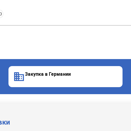
0
Закупка в Германии
вки