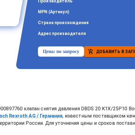
Производитель
MPN (Артикул)
Страна происхождения
Адрес производителя
Цена:
по запросу
ДОБАВИТЬ В ЗАП
00897760 клапан снятия давления DBDS 20 K1X/25P10 Bos
sch Rexroth AG
/ Германия
, известным поставщиком ка
ерритории России. Для уточнения цены и сроков поставки