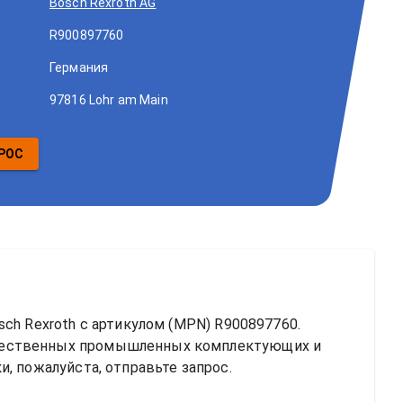
Bosch Rexroth AG
R900897760
Германия
97816 Lohr am Main
РОС
ch Rexroth
 с артикулом (MPN) 
R900897760
. 
чественных промышленных комплектующих и 
, пожалуйста, отправьте запрос.