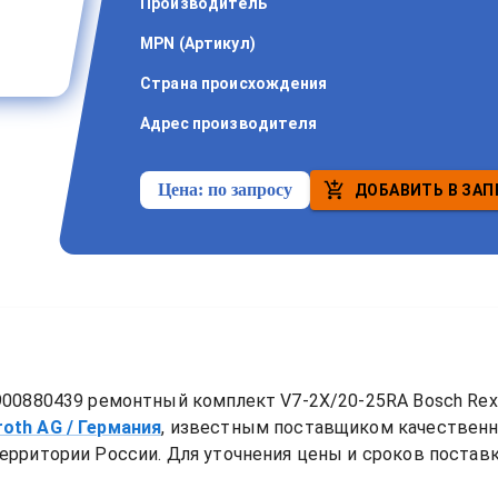
Производитель
MPN (Артикул)
Страна происхождения
Адрес производителя
Цена:
по запросу
ДОБАВИТЬ В ЗАП
900880439 ремонтный комплект V7-2X/20-25RA Bosch Rex
roth AG
/ Германия
, известным поставщиком качествен
ерритории России. Для уточнения цены и сроков поставки