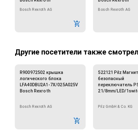
Bosch Rexroth
Bosch Rexroth
Bosch Rexroth AG
Bosch Rexroth AG
Другие посетители также смотрели
R900972502 крышка
522121 Pilz Магни
логического блока
безопасный
LFA40DBU2A1-7X/025A025V
переключатель PS
Bosch Rexroth
21/8mm/LED/1swit
Bosch Rexroth AG
Pilz GmbH & Co. KG