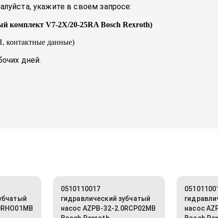
луйста, укажите в своем запросе:
й комплект V7-2X/20-25RA Bosch Rexroth
)
, контактные данные)
бочих дней.
0510110017
05101100
убчатый
гидравлический зубчатый
гидравли
.0RHO01MB
насос AZPB-32-2.0RCP02MB
насос AZ