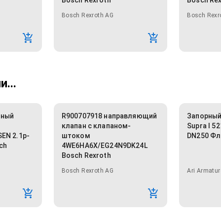
Bosch Rexroth
Bosch Re
Bosch Rexroth AG
Bosch Rexr
...
тный
R900707918 направляющий
Запорный
клапан с клапаном-
Supra I 52
EN 2.1p-
штоком
DN250 Фл
ch
4WE6HA6X/EG24N9DK24L
Bosch Rexroth
Bosch Rexroth AG
Ari Armatur