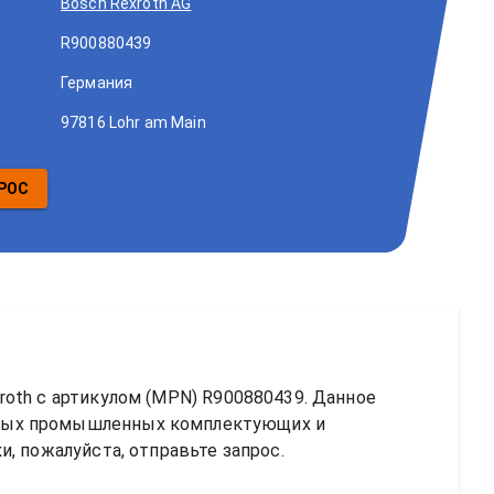
Bosch Rexroth AG
R900880439
Германия
97816 Lohr am Main
РОС
roth
 с артикулом (MPN) 
R900880439
. Данное 
ных промышленных комплектующих и 
, пожалуйста, отправьте запрос.