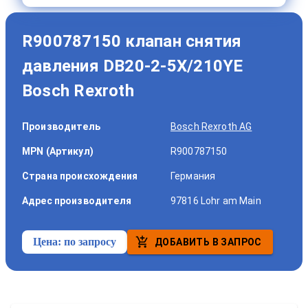
R900787150 клапан снятия
давления DB20-2-5X/210YE
Bosch Rexroth
Производитель
Bosch Rexroth AG
MPN (Артикул)
R900787150
Страна происхождения
Германия
Адрес производителя
97816 Lohr am Main
Цена:
по запросу
ДОБАВИТЬ В ЗАПРОС