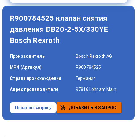
R900784525 клапан снятия
давления DB20-2-5X/330YE
Bosch Rexroth
Производитель
Bosch Rexroth AG
MPN (Артикул)
R900784525
Страна происхождения
Германия
Адрес производителя
97816 Lohr am Main
Цена:
по запросу
ДОБАВИТЬ В ЗАПРОС