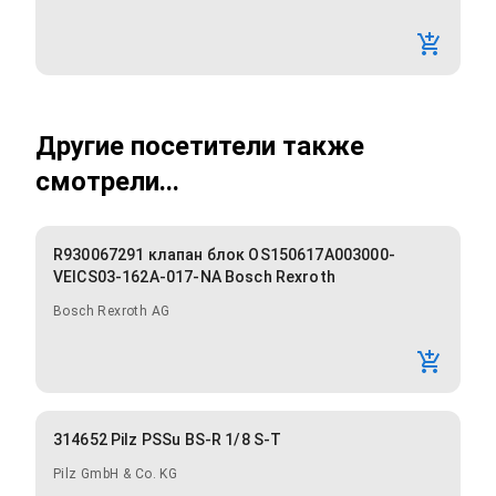
Другие посетители также
смотрели...
R930067291 клапан блок OS150617A003000-
VEICS03-162A-017-NA Bosch Rexroth
Bosch Rexroth AG
314652 Pilz PSSu BS-R 1/8 S-T
Pilz GmbH & Co. KG