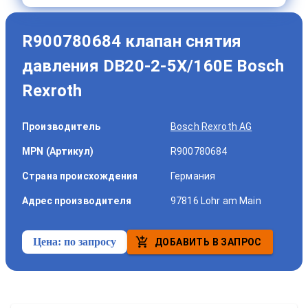
R900780684 клапан снятия
давления DB20-2-5X/160E Bosch
Rexroth
Производитель
Bosch Rexroth AG
MPN (Артикул)
R900780684
Страна происхождения
Германия
Адрес производителя
97816 Lohr am Main
Цена:
по запросу
ДОБАВИТЬ В ЗАПРОС