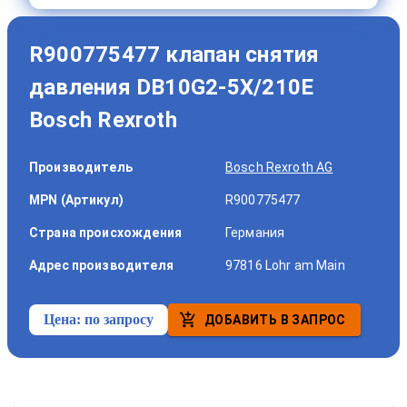
R900775477 клапан снятия
давления DB10G2-5X/210E
Bosch Rexroth
Производитель
Bosch Rexroth AG
MPN (Артикул)
R900775477
Страна происхождения
Германия
Адрес производителя
97816 Lohr am Main
Цена:
по запросу
ДОБАВИТЬ В ЗАПРОС