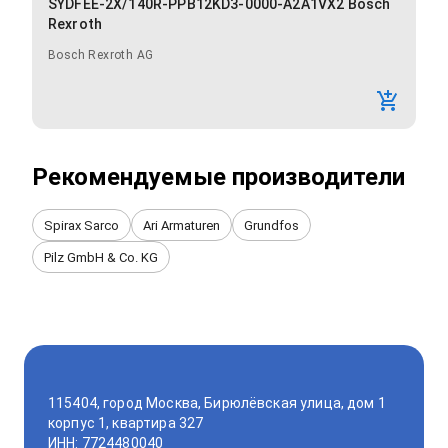
SYDFEE-2X/140R-PPB12KD3-0000-A2A1VX2 Bosch
Rexroth
Bosch Rexroth AG
Рекомендуемые производители
Spirax Sarco
Ari Armaturen
Grundfos
Pilz GmbH & Co. KG
115404, город Москва, Бирюлёвская улица, дом 1
корпус 1, квартира 327
ИНН: 7724480040