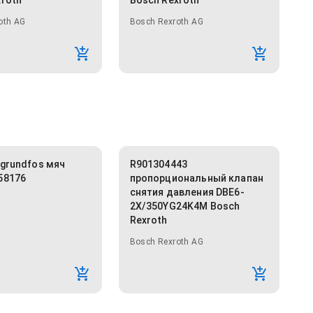
xroth
Bosch Rexroth
oth AG
Bosch Rexroth AG
 grundfos мяч
R901304443
58176
пропорциональный клапан
снятия давления DBE6-
2X/350YG24K4M Bosch
Rexroth
Bosch Rexroth AG