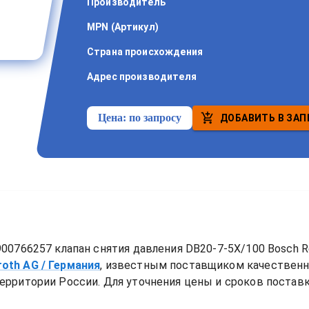
Производитель
MPN (Артикул)
Страна происхождения
Адрес производителя
Цена:
по запросу
ДОБАВИТЬ В ЗАП
00766257 клапан снятия давления DB20-7-5X/100 Bosch R
roth AG
/ Германия
, известным поставщиком качествен
ерритории России. Для уточнения цены и сроков поставки