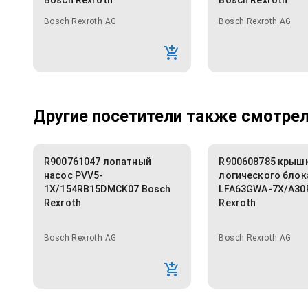
Bosch Rexroth
Bosch Rexroth
Bosch Rexroth AG
Bosch Rexroth AG
Другие посетители также смотрели
R900761047 лопатный
R900608785 крыш
насос PVV5-
логического блок
1X/154RB15DMCK07 Bosch
LFA63GWA-7X/A30
Rexroth
Rexroth
Bosch Rexroth AG
Bosch Rexroth AG