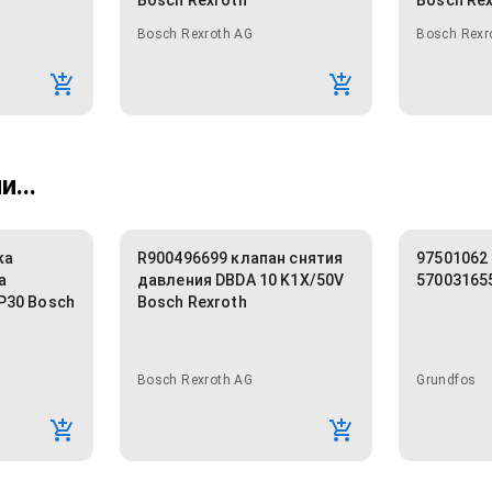
Bosch Rexroth
Bosch Re
Bosch Rexroth AG
Bosch Rexr
...
ка
R900496699 клапан снятия
97501062
а
давления DBDA 10 K1X/50V
57003165
P30 Bosch
Bosch Rexroth
Bosch Rexroth AG
Grundfos