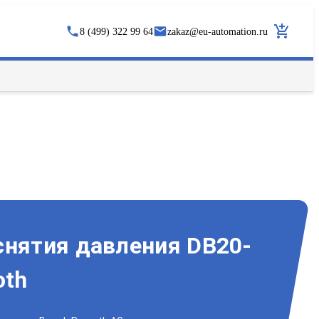
8 (499) 322 99 64
zakaz
@
eu-automation.ru
снятия давления DB20-
oth