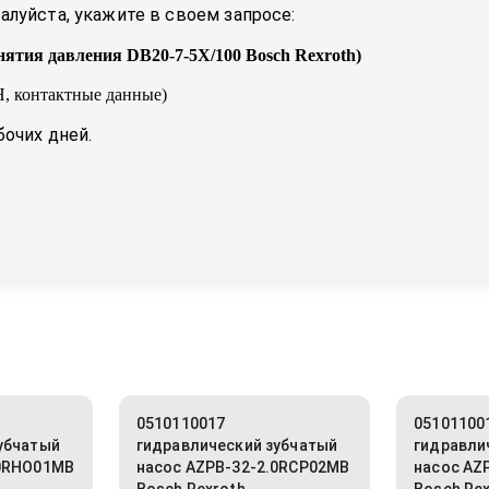
луйста, укажите в своем запросе:
нятия давления DB20-7-5X/100 Bosch Rexroth
)
, контактные данные)
бочих дней.
0510110017
05101100
убчатый
гидравлический зубчатый
гидравли
.0RHO01MB
насос AZPB-32-2.0RCP02MB
насос AZ