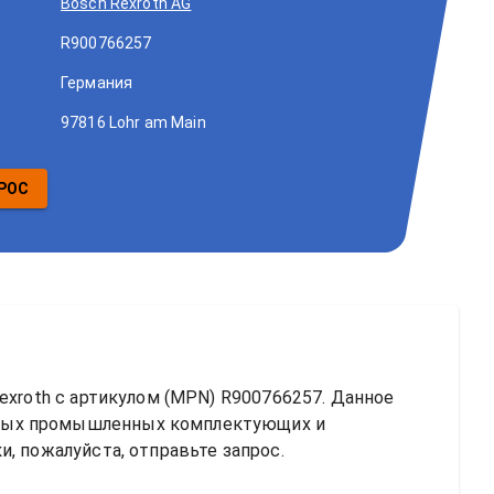
Bosch Rexroth AG
R900766257
Германия
97816 Lohr am Main
РОС
exroth
 с артикулом (MPN) 
R900766257
. Данное 
ных промышленных комплектующих и 
, пожалуйста, отправьте запрос.