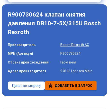
R900730624 клапан снятия
давления DB10-7-5X/315U Bosch
Rexroth
Производитель
Bosch Rexroth AG
MPN (Артикул)
R900730624
Страна происхождения
Германия
Адрес производителя
97816 Lohr am Main
Цена:
по запросу
ДОБАВИТЬ В ЗАПРОС