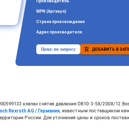
Производитель
MPN (Артикул)
Страна происхождения
Адрес производителя
Цена:
по запросу
ДОБАВИТЬ В ЗАП
00599133 клапан снятия давления DB10-3-5X/200X/12 Bos
sch Rexroth AG
/ Германия
, известным поставщиком ка
ерритории России. Для уточнения цены и сроков поставки