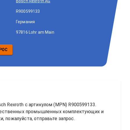
Bosch Rexroth AG
R900599133
Германия
97816 Lohr am Main
РОС
ch Rexroth
 с артикулом (MPN) 
R900599133
. 
чественных промышленных комплектующих и 
, пожалуйста, отправьте запрос.