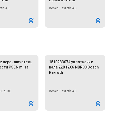
xroth
Bosch Rexroth
oth AG
Bosch Rexroth AG
ilz переключатель
1510283074 уплотнение
ости PSEN ml sa
вала 22X12X6 NBR80 Bosch
Rexroth
 Co. KG
Bosch Rexroth AG