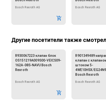
Bosch Rexroth
Bosch Rexroth
Bosch Rexroth AG
Bosch Rexroth AG
Другие посетители также смотрели
R930067223 клапан блок
R901349489 напр
OS151219A009S00-VEICS09-
клапан с клапано
162A-08S-NAVU Bosch
штоком 5-
Rexroth
4WE10H5X/EG24N
Bosch Rexroth
Bosch Rexroth AG
Bosch Rexroth AG