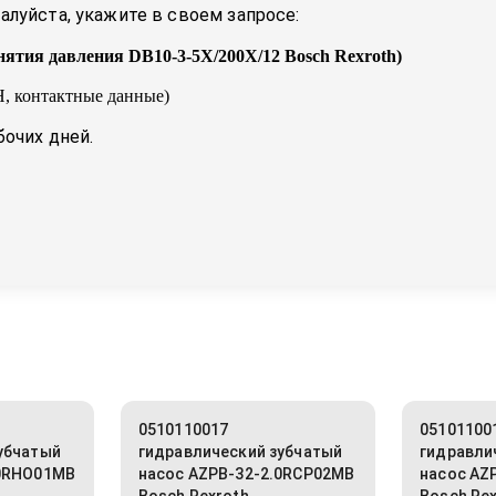
луйста, укажите в своем запросе:
нятия давления DB10-3-5X/200X/12 Bosch Rexroth
)
, контактные данные)
бочих дней.
0510110017
05101100
убчатый
гидравлический зубчатый
гидравли
.0RHO01MB
насос AZPB-32-2.0RCP02MB
насос AZ