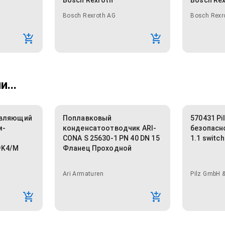
Bosch Rexroth
Bosch Re
Bosch Rexroth AG
Bosch Rexr
...
авляющий
Поплавковый
570431 P
м-
конденсатоотводчик ARI-
безопасн
CONA S 25630-1 PN 40 DN 15
1.1 switch
9K4/M
Фланец Проходной
Ari Armaturen
Pilz GmbH &