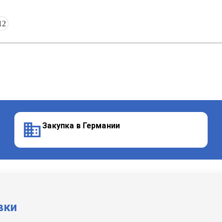
12
Закупка в Германии
вки