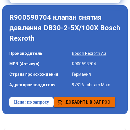
R900598704 клапан снятия
давления DB30-2-5X/100X Bosch
Rexroth
Производитель
Bosch Rexroth AG
MPN (Артикул)
R900598704
Страна происхождения
Германия
Адрес производителя
97816 Lohr am Main
Цена:
по запросу
ДОБАВИТЬ В ЗАПРОС