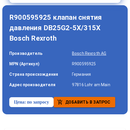
R900595925 клапан снятия
давления DB25G2-5X/315X
Bosch Rexroth
Производитель
Bosch Rexroth AG
MPN (Артикул)
R900595925
Страна происхождения
Германия
Адрес производителя
97816 Lohr am Main
Цена:
по запросу
ДОБАВИТЬ В ЗАПРОС