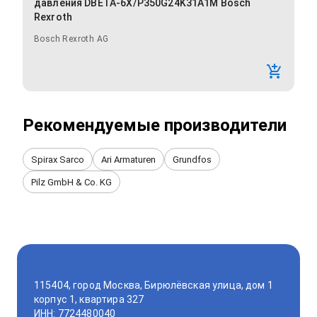
давления DBETA-6X/P350G24K31A1M Bosch
Rexroth
Bosch Rexroth AG
Рекомендуемые производители
Spirax Sarco
Ari Armaturen
Grundfos
Pilz GmbH & Co. KG
115404, город Москва, Бирюлёвская улица, дом 1
корпус 1, квартира 327
ИНН: 7724480040