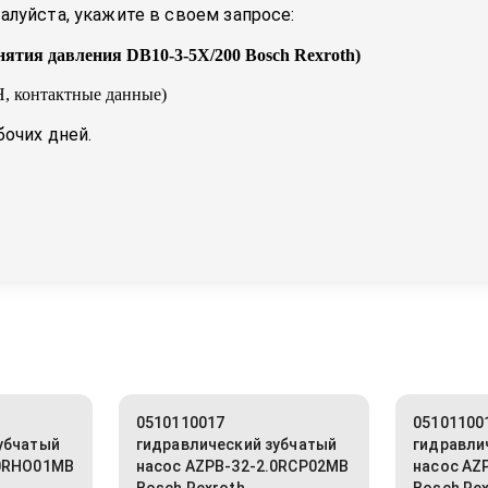
луйста, укажите в своем запросе:
нятия давления DB10-3-5X/200 Bosch Rexroth
)
, контактные данные)
бочих дней.
0510110017
05101100
убчатый
гидравлический зубчатый
гидравли
.0RHO01MB
насос AZPB-32-2.0RCP02MB
насос AZ