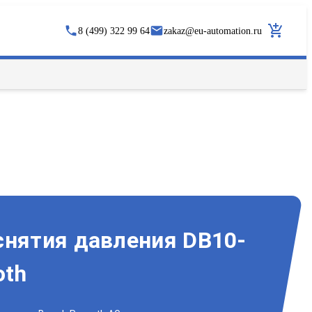
8 (499) 322 99 64
zakaz
@
eu-automation.ru
снятия давления DB10-
oth