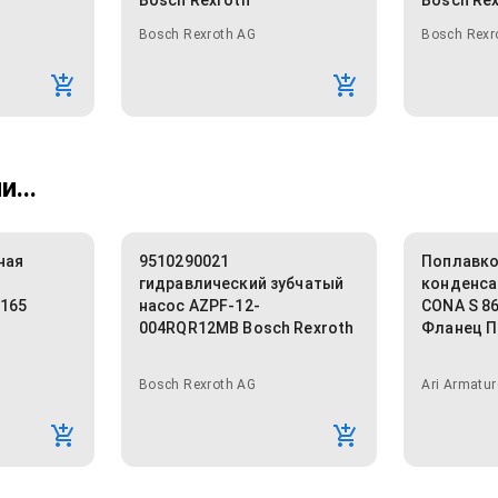
Bosch Rexroth
Bosch Re
Bosch Rexroth AG
Bosch Rexr
...
ная
9510290021
Поплавк
гидравлический зубчатый
конденса
-165
насос AZPF-12-
CONA S 86
004RQR12MB Bosch Rexroth
Фланец П
Bosch Rexroth AG
Ari Armatur