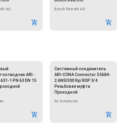
xroth
Bosch Rexroth
oth AG
Bosch Rexroth AG
овый
Системный соединитель
тоотводчик ARI-
ARI-CONA Connector 55684-
631-1 PN 63 DN 15
2 ANSI300 Rp/BSP 3/4
роходной
Резьбовая муфта
Проходной
en
Ari Armaturen