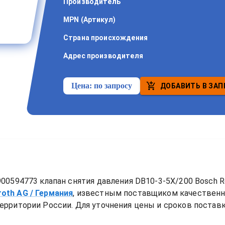
Производитель
MPN (Артикул)
Страна происхождения
Адрес производителя
Цена:
по запросу
ДОБАВИТЬ В ЗАП
00594773 клапан снятия давления DB10-3-5X/200 Bosch R
roth AG
/ Германия
, известным поставщиком качествен
ерритории России. Для уточнения цены и сроков поставки