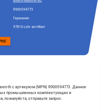
Bosch Rexroth AG
R900594773
Германия
97816 Lohr am Main
РОС
exroth
 с артикулом (MPN) 
R900594773
. Данное 
ных промышленных комплектующих и 
, пожалуйста, отправьте запрос.