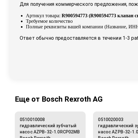
Для получения коммерческого предложения, пожа
Артикул товара:
R900594773
(
R900594773 клапан с
Требуемое количество
Полные реквизиты вашей компании (Название, ИНН
Ответ обычно предоставляется в течении 1-3 ра
Еще от
Bosch Rexroth AG
0510010008
0510020003
гидравлический зубчатый
гидравлический з
насос AZPB-32-1.0RCP02MB
насос AZPB-32-1