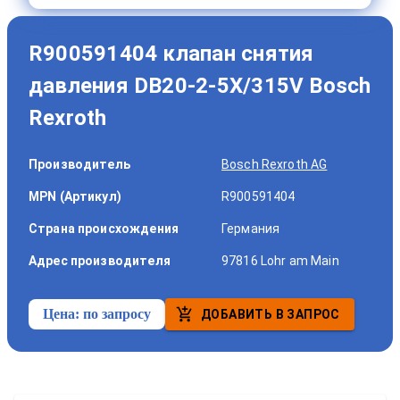
R900591404 клапан снятия
давления DB20-2-5X/315V Bosch
Rexroth
Производитель
Bosch Rexroth AG
MPN (Артикул)
R900591404
Страна происхождения
Германия
Адрес производителя
97816 Lohr am Main
Цена:
по запросу
ДОБАВИТЬ В ЗАПРОС