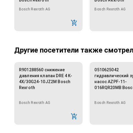
Bosch Rexroth
Bosch Rexroth
Bosch Rexroth AG
Bosch Rexroth AG
Другие посетители также смотрели
R901288560 снижение
0510625042
давления клапан DRE 4 K-
гидравлический з
4X/30G24-10JZ2M Bosch
насос AZPF-11-
Rexroth
016RQR20MB Bosch
Bosch Rexroth AG
Bosch Rexroth AG