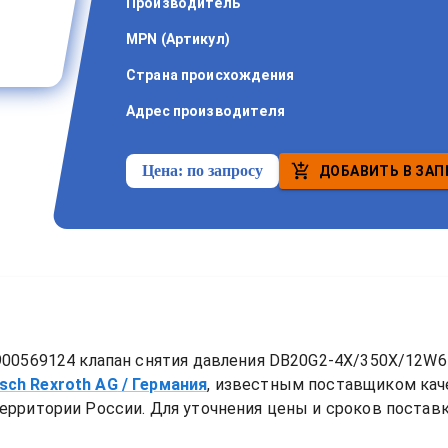
Производитель
MPN (Артикул)
Страна происхождения
Адрес производителя
Цена:
по запросу
ДОБАВИТЬ В ЗАП
00569124 клапан снятия давления DB20G2-4X/350X/12W65
sch Rexroth AG
/ Германия
, известным поставщиком ка
ерритории России. Для уточнения цены и сроков поставки