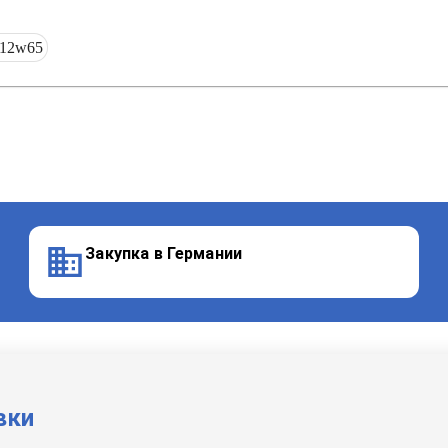
/12w65
Закупка в Германии
вки