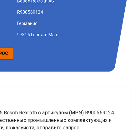
Bosch Rexroth AG
R900569124
Германия
97816 Lohr am Main
РОС
 Bosch Rexroth
 с артикулом (MPN) 
R900569124
. 
чественных промышленных комплектующих и 
, пожалуйста, отправьте запрос.