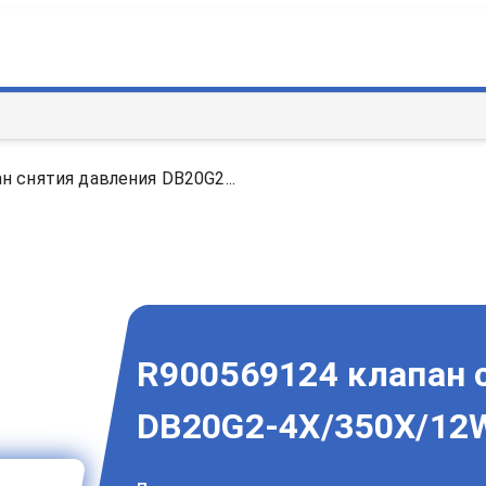
н снятия давления DB20G2...
R900569124 клапан 
DB20G2-4X/350X/12W