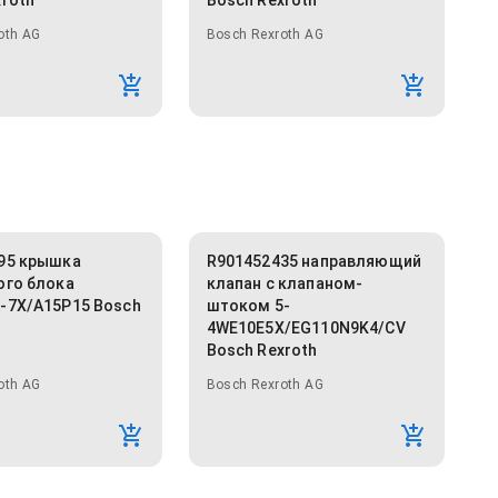
xroth
Bosch Rexroth
oth AG
Bosch Rexroth AG
95 крышка
R901452435 направляющий
ого блока
клапан с клапаном-
-7X/A15P15 Bosch
штоком 5-
4WE10E5X/EG110N9K4/CV
Bosch Rexroth
oth AG
Bosch Rexroth AG