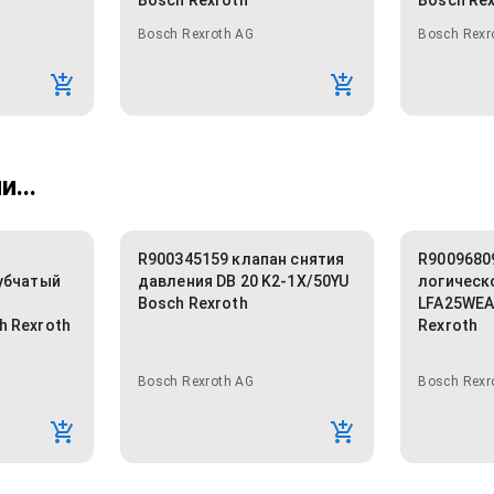
Bosch Rexroth
Bosch Re
Bosch Rexroth AG
Bosch Rexr
...
R900345159 клапан снятия
R9009680
убчатый
давления DB 20 K2-1X/50YU
логическ
Bosch Rexroth
LFA25WEA
 Rexroth
Rexroth
Bosch Rexroth AG
Bosch Rexr