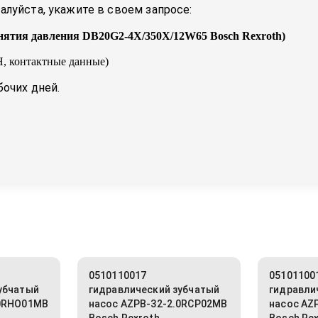
луйста, укажите в своем запросе:
нятия давления DB20G2-4X/350X/12W65 Bosch Rexroth
)
, контактные данные)
бочих дней.
0510110017
05101100
убчатый
гидравлический зубчатый
гидравли
.0RHO01MB
насос AZPB-32-2.0RCP02MB
насос AZ