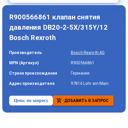
R900566861 клапан снятия
давления DB20-2-5X/315Y/12
Bosch Rexroth
Производитель
Bosch Rexroth AG
MPN (Артикул)
R900566861
Страна происхождения
Германия
Адрес производителя
97816 Lohr am Main
Цена:
по запросу
ДОБАВИТЬ В ЗАПРОС