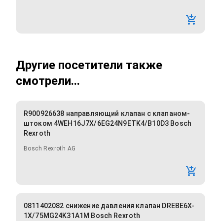
Другие посетители также
смотрели...
R900926638 направляющий клапан с клапаном-
штоком 4WEH16J7X/6EG24N9ETK4/B10D3 Bosch
Rexroth
Bosch Rexroth AG
0811402082 снижение давления клапан DREBE6X-
1X/75MG24K31A1M Bosch Rexroth