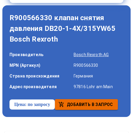
R900566330 клапан снятия
давления DB20-1-4X/315YW65
Bosch Rexroth
Производитель
Bosch Rexroth AG
MPN (Артикул)
R900566330
Страна происхождения
Германия
Адрес производителя
97816 Lohr am Main
Цена:
по запросу
ДОБАВИТЬ В ЗАПРОС