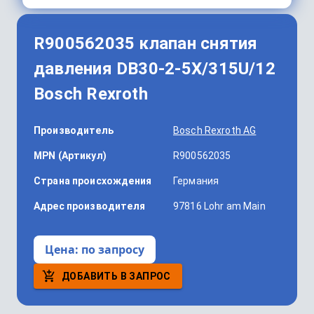
R900562035 клапан снятия
давления DB30-2-5X/315U/12
Bosch Rexroth
Производитель
Bosch Rexroth AG
MPN (Артикул)
R900562035
Страна происхождения
Германия
Адрес производителя
97816 Lohr am Main
Цена:
по запросу
ДОБАВИТЬ В ЗАПРОС