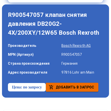
R900547057 клапан снятия
давления DB20G2-
4X/200XY/12W65 Bosch Rexroth
Производитель
Bosch Rexroth AG
MPN (Артикул)
R900547057
Страна происхождения
Германия
Адрес производителя
97816 Lohr am Main
Цена:
по запросу
ДОБАВИТЬ В ЗАПРОС