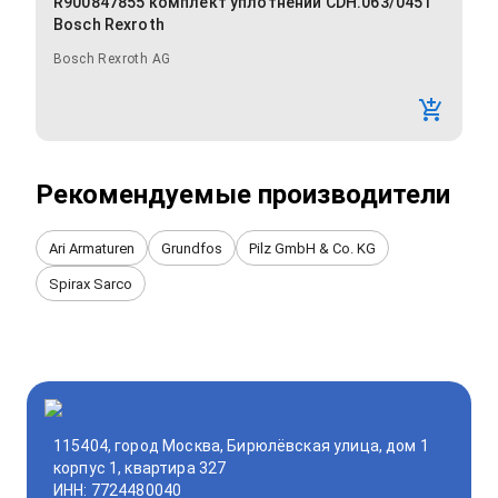
R900847855 комплект уплотнений CDH.063/045T
Bosch Rexroth
Bosch Rexroth AG
Рекомендуемые производители
Ari Armaturen
Grundfos
Pilz GmbH & Co. KG
Spirax Sarco
115404, город Москва, Бирюлёвская улица, дом 1
корпус 1, квартира 327
ИНН: 7724480040