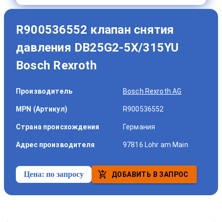
R900536552 клапан снятия
давления DB25G2-5X/315YU
Bosch Rexroth
Производитель
Bosch Rexroth AG
MPN (Артикул)
R900536552
Страна происхождения
Германия
Адрес производителя
97816 Lohr am Main
Цена:
по запросу
ДОБАВИТЬ В ЗАПРОС