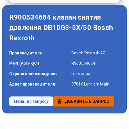
R900534684 клапан снятия
давления DB10G3-5X/50 Bosch
Rexroth
Производитель
Bosch Rexroth AG
MPN (Артикул)
R900534684
Страна происхождения
Германия
Адрес производителя
97816 Lohr am Main
Цена:
по запросу
ДОБАВИТЬ В ЗАПРОС