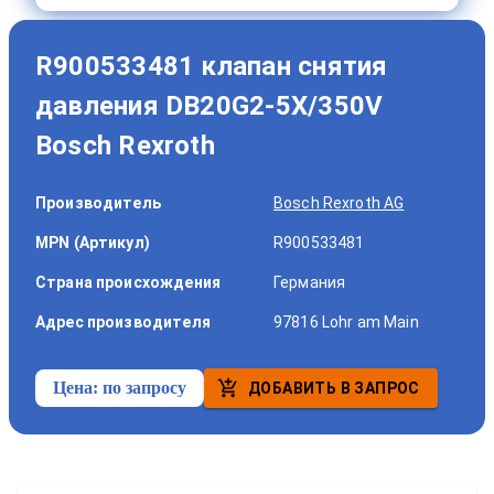
R900533481 клапан снятия
давления DB20G2-5X/350V
Bosch Rexroth
Производитель
Bosch Rexroth AG
MPN (Артикул)
R900533481
Страна происхождения
Германия
Адрес производителя
97816 Lohr am Main
Цена:
по запросу
ДОБАВИТЬ В ЗАПРОС