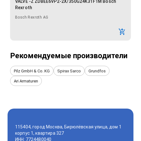
VALVE -Z ZDBEE6VP2-2X/350G24K31F1M Bosch
Rexroth
Bosch Rexroth AG
Рекомендуемые производители
Pilz GmbH & Co. KG
Spirax Sarco
Grundfos
Ari Armaturen
115404, город Москва, Бирюлёвская улица, дом 1
корпус 1, квартира 327
ИНН: 7724480040