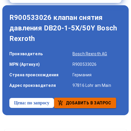
R900533026 клапан снятия
давления DB20-1-5X/50Y Bosch
Rexroth
Производитель
Bosch Rexroth AG
MPN (Артикул)
R900533026
Страна происхождения
Германия
Адрес производителя
97816 Lohr am Main
Цена:
по запросу
ДОБАВИТЬ В ЗАПРОС