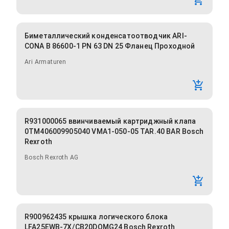
Биметаллический конденсатоотводчик ARI-
CONA B 86600-1 PN 63 DN 25 Фланец Проходной
Ari Armaturen
R931000065 ввинчиваемый картриджный клапа
0TM406009905040 VMA1-050-05 TAR.40 BAR Bosch
Rexroth
Bosch Rexroth AG
R900962435 крышка логического блока
LFA25EWB-7X/CB20DQMG24 Bosch Rexroth