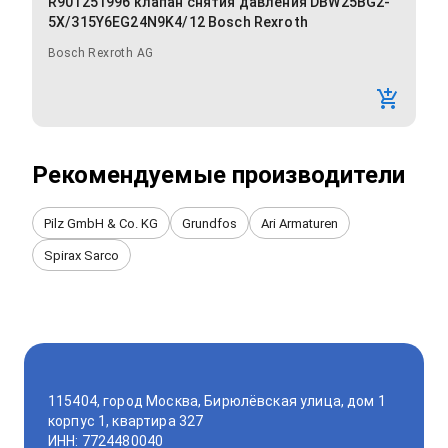
R901251996 клапан снятия давления DBW25BG2-
5X/315Y6EG24N9K4/12 Bosch Rexroth
Bosch Rexroth AG
Рекомендуемые производители
Pilz GmbH & Co. KG
Grundfos
Ari Armaturen
Spirax Sarco
115404, город Москва, Бирюлёвская улица, дом 1
корпус 1, квартира 327
ИНН: 7724480040