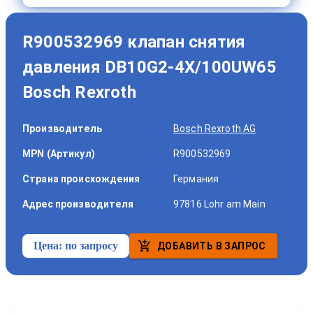
R900532969 клапан снятия
давления DB10G2-4X/100UW65
Bosch Rexroth
Производитель
Bosch Rexroth AG
MPN (Артикул)
R900532969
Страна происхождения
Германия
Адрес производителя
97816 Lohr am Main
Цена:
по запросу
ДОБАВИТЬ В ЗАПРОС