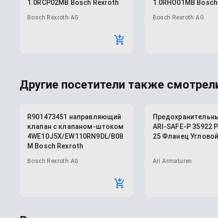
1.0RCP02MB Bosch Rexroth
1.0RHO01MB Bosch
Bosch Rexroth AG
Bosch Rexroth AG
Другие посетители также смотрели
R901473451 направляющий
Предохранительны
клапан с клапаном-штоком
ARI-SAFE-P 35922 
4WE10J5X/EW110RN9DL/B08
25 Фланец Углово
M Bosch Rexroth
Bosch Rexroth AG
Ari Armaturen