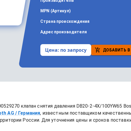
Производитель
MPN (Артикул)
Страна происхождения
Адрес производителя
Цена:
по запросу
ДОБАВИТЬ В
00529270 клапан снятия давления DB20-2-4X/100YW65 Bos
oth AG
/ Германия
, известным поставщиком качественн
рритории России. Для уточнения цены и сроков поставки,