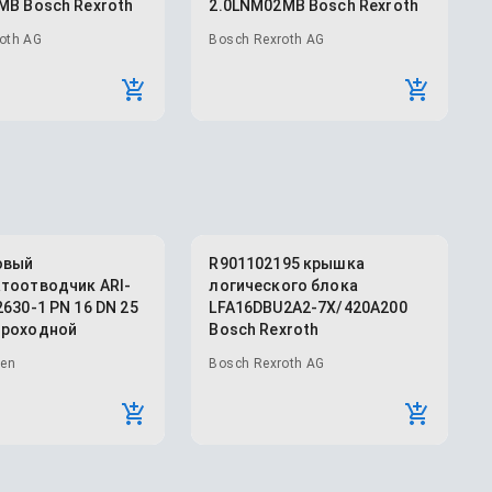
MB Bosch Rexroth
2.0LNM02MB Bosch Rexroth
oth AG
Bosch Rexroth AG
овый
R901102195 крышка
тоотводчик ARI-
логического блока
630-1 PN 16 DN 25
LFA16DBU2A2-7X/420A200
Проходной
Bosch Rexroth
ren
Bosch Rexroth AG