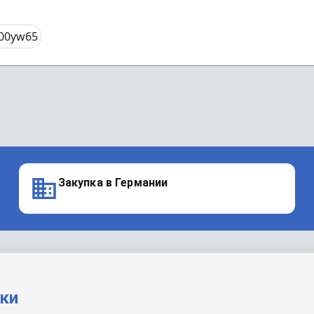
100yw65
Закупка в Германии
вки