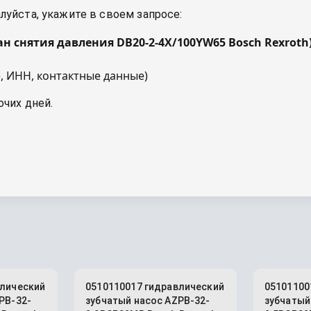
уйста, укажите в своем запросе:
ан снятия давления DB20-2-4X/100YW65 Bosch Rexroth
, ИНН, контактные данные)
очих дней.
влический
0510110017 гидравлический
05101100
PB-32-
зубчатый насос AZPB-32-
зубчатый