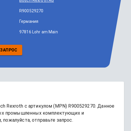
Bosch Rexroth AG
R900529270
Германия
97816 Lohr am Main
 ЗАПРОС
ch Rexroth
 с артикулом (MPN) 
R900529270
. Данное 
ых промышленных комплектующих и 
 пожалуйста, отправьте запрос.