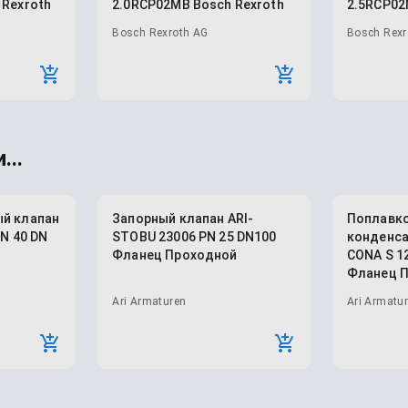
 Rexroth
2.0RCP02MB Bosch Rexroth
2.5RCP02
Bosch Rexroth AG
Bosch Rexr
...
й клапан
Запорный клапан ARI-
Поплавк
PN 40 DN
STOBU 23006 PN 25 DN100
конденса
й
Фланец Проходной
CONA S 12
Фланец 
Ari Armaturen
Ari Armatu