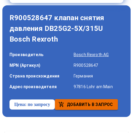
R900528647 клапан снятия
давления DB25G2-5X/315U
Bosch Rexroth
Производитель
Bosch Rexroth AG
MPN (Артикул)
R900528647
Страна происхождения
Германия
Адрес производителя
97816 Lohr am Main
Цена:
по запросу
ДОБАВИТЬ В ЗАПРОС