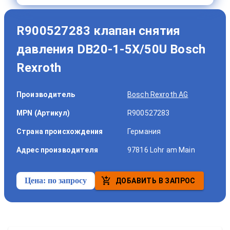
R900527283 клапан снятия
давления DB20-1-5X/50U Bosch
Rexroth
Производитель
Bosch Rexroth AG
MPN (Артикул)
R900527283
Страна происхождения
Германия
Адрес производителя
97816 Lohr am Main
Цена:
по запросу
ДОБАВИТЬ В ЗАПРОС